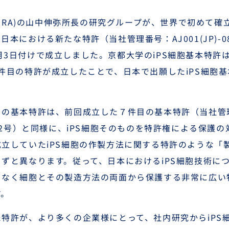
CiRA)の山中伸弥所長の研究グループが、世界で初めて確
、日本における新たな特許（
当社管理番号：AJ001(JP)
6月3日付けで成立しました。京都大学のiPS細胞基本特許
件目の特許が成立したことで、日本で出願したiPS細胞
目の基本特許は、前回成立した７件目の基本特許（
当社管理
2号
）と同様に、iPS細胞そのものを特許権による保護
立していたiPS細胞の作製方法に関する特許のような「
ずと異なります。従って、日本におけるiPS細胞技術に
りなく細胞とその製造方法の両面から保護する非常に広い
す。
特許が、より多くの企業様にとって、社内研究からiPS